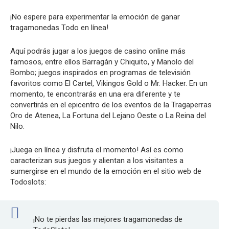
¡No espere para experimentar la emoción de ganar
tragamonedas Todo en línea!
Aquí podrás jugar a los juegos de casino online más
famosos, entre ellos Barragán y Chiquito, y Manolo del
Bombo; juegos inspirados en programas de televisión
favoritos como El Cartel, Vikingos Gold o Mr. Hacker. En un
momento, te encontrarás en una era diferente y te
convertirás en el epicentro de los eventos de la Tragaperras
Oro de Atenea, La Fortuna del Lejano Oeste o La Reina del
Nilo.
¡Juega en línea y disfruta el momento! Así es como
caracterizan sus juegos y alientan a los visitantes a
sumergirse en el mundo de la emoción en el sitio web de
Todoslots:
¡No te pierdas las mejores tragamonedas de