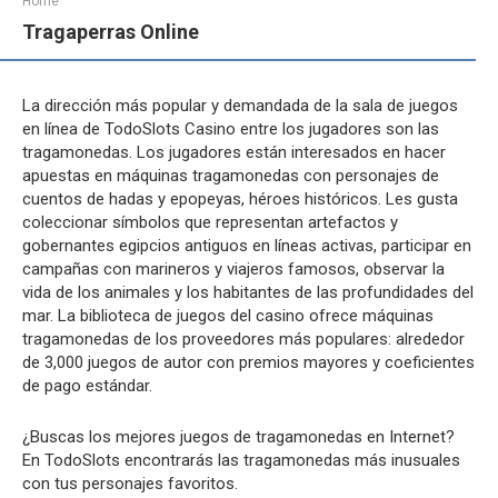
Home
Tragaperras Online
La dirección más popular y demandada de la sala de juegos
en línea de TodoSlots Casino entre los jugadores son las
tragamonedas. Los jugadores están interesados ​​en hacer
apuestas en máquinas tragamonedas con personajes de
cuentos de hadas y epopeyas, héroes históricos. Les gusta
coleccionar símbolos que representan artefactos y
gobernantes egipcios antiguos en líneas activas, participar en
campañas con marineros y viajeros famosos, observar la
vida de los animales y los habitantes de las profundidades del
mar. La biblioteca de juegos del casino ofrece máquinas
tragamonedas de los proveedores más populares: alrededor
de 3,000 juegos de autor con premios mayores y coeficientes
de pago estándar.
¿Buscas los mejores juegos de tragamonedas en Internet?
En TodoSlots encontrarás las tragamonedas más inusuales
con tus personajes favoritos.