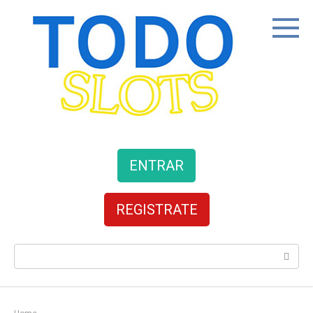
Skip
to
content
ENTRAR
REGISTRATE
Search: